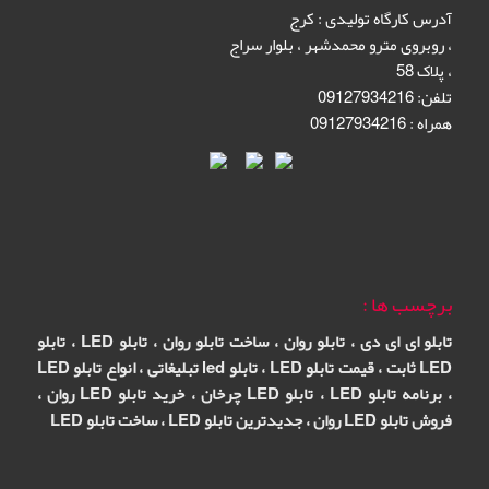
آدرس کارگاه تولیدی
:
کرج
،
روبروی مترو محمدشهر
،
بلوار سراج
،
پلاک 58
تلفن: 09127934216
همراه : 09127934216
برچسب ها :
تابلو ای ای دی
،
تابلو روان
،
ساخت تابلو روان
،
تابلو
LED
،
تابلو
LED ثابت
،
قیمت تابلو LED
،
تابلو led تبلیغاتی
،
انواع تابلو LED
،
برنامه تابلو LED
،
تابلو LED چرخان
،
خرید تابلو LED روان
،
فروش تابلو LED روان
،
جدیدترین تابلو LED
،
ساخت تابلو LED