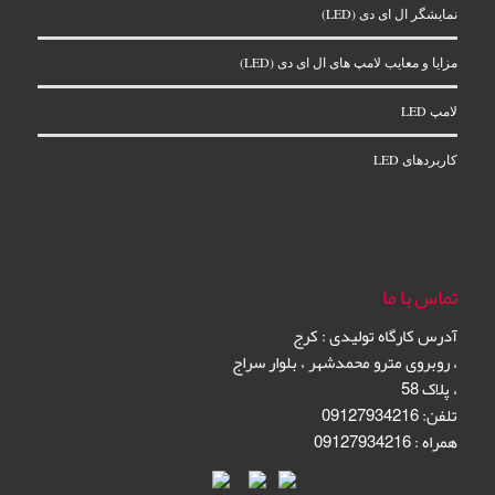
نمایشگر ال‌ ای‌ دی (LED)
مزایا و معایب لامپ های ال ای دی (LED)
لامپ LED
کاربردهای LED
تماس با ما
آدرس کارگاه تولیدی
:
کرج
،
روبروی مترو محمدشهر
،
بلوار سراج
،
پلاک 58
تلفن: 09127934216
همراه : 09127934216