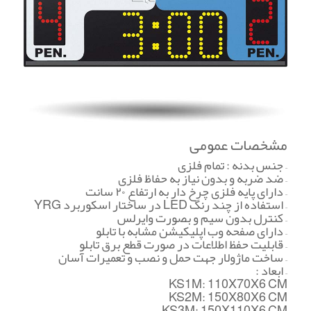
مشخصات عمومی
– جنس بدنه : تمام فلزی
– ضد ضربه و بدون نياز به حفاظ فلزی
– دارای پایه فلزی چرخ دار به ارتفاع ۲۰ سانت
– استفاده از چند رنگ LED در ساختار اسكوربرد YRG
– كنترل بدون سيم و بصورت وایرلس
– دارای صفحه وب اپليكيشن مشابه با تابلو
– قابليت حفظ اطلاعات در صورت قطع برق تابلو
– ساخت ماژولار جهت حمل و نصب و تعميرات آسان
– ابعاد :
KS1M: 110X70X6 CM
KS2M: 150X80X6 CM
KS3M: 150X110X6 CM