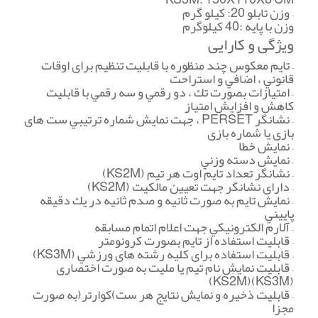
– وزن تابلو 20: كيلو گرم
وزن با پایه :40 كيلوگرم
ویژگی و کارایی
– تایم معكوس چند منظوره با قابليت تنظيم برای اوقات
قانوني ، اضافي و استراحت
– امتيازات بصورت تك ، دو رقمي و سه رقمي با قابليت
كاهش و افزایش امتياز
– نشانگر PERSET ، جهت نمایش شماره ترتيبي ست های
بازی یا شماره بازی
– نمایش خطا
– نمایش دسته وزني
– نشانگر تعداد تایم اوت هر تيم (KS2M)
– دارای نشانگر جهت تعيين مالكيت (KS2M)
– نمایش تایم به صورت ثانيه و صدم ثانيه در یك دقيقه
پایيني
– آلارم الكترونيكي جهت اعلام اتمام مسابقه
– قابليت استفاده از تایم بصورت كرونومتر
– قابليت استفاده برای كليه رشته های ورزشي (KS3M)
– قابليت نمایش نام تيم یا مليت به صورت اختصاری
(KS3M)(KS2M)
– قابليت ذخيره و نمایش نتایج هر ست)كوارتر(به صورت
مجزا