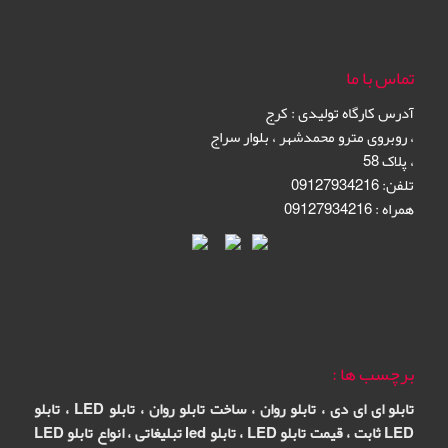
تماس با ما
آدرس کارگاه تولیدی
:
کرج
،
روبروی مترو محمدشهر
،
بلوار سراج
،
پلاک 58
تلفن: 09127934216
همراه : 09127934216
برچسب ها :
تابلو ای ای دی
،
تابلو روان
،
ساخت تابلو روان
،
تابلو
LED
،
تابلو
LED ثابت
،
قیمت تابلو LED
،
تابلو led تبلیغاتی
،
انواع تابلو LED