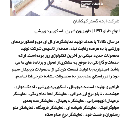
شرکت ایده گستر کهکشان
انواع تابلو LED | تلویزیون شهری | اسکوربرد ورزشی
در سال 1385 با هدف تولید نمایشگرهای ال ای دی و اسکوربردهای
ورزشی پا به عرصه رقابت نهاد. هدف از تاسیس شرکت تولید
محصولات جدید مبتنی بر آخرین تکنولوژی روز بوده است. ارائه
خدمات و گارانتی به موقع به مشتری از اصول و برنامه های ما می
باشد. امیدواریم با تولید قسمت کوچکی از محصولات دیجیتال سهم
خود را در راستای عدم نیاز به محصولات مشابه خارجی ادا نماییم.
طراحی و تولید : استند دیجیتال ، اسکوربرد ورزشی ، آدمک مجازی
هوشمند ، تابلو نرخ ارز صرافی ، نمایشگر led تمام رنگی ، نمایشگر
ترمینال اتوبوسرانی ، نمایشگر دیجیتال ، نمایشگر سه بعدی
هولوگرافیک ، نمایشگر شیشه ای ، نمایشگر فرودگاه ، نمایشگر منو
رستوران و فست فود ، نمایشگر نرخ طلا و سکه