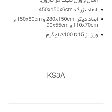
آسان و وزن سبک هر ماژول.
ابعاد بزرگ: 450x150x6cm
ابعاد دیگر :280x150cm و 150x80cm و
110x70cm و 90x55cm
وزن از 15 تا 100كيلو گرم
KS3A