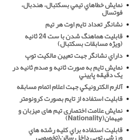
نمايش خطاهاي تيمي بسكتبال، هندبال،
فوتسال
نشانگر تعداد تايم اوت هر تيم
قابليت هماهنگ شدن با ست 24 ثانيه
(ويژه مسابقات بسكتبال)
داراي نشانگر جهت تعيين مالكيت توپ
نمايش تايم به صورت ثانيه و صدم ثانيه در
يک دقيقه پاييني
آلارم الكترونيكي جهت اعلام اتمام مسابقه
قابليت استفاده از تايم بصورت كرونومتر
نمایش علامت اختصاری تیم های میزبان و
میهمان(Nationality)
قابليت استفاده براي كليه رشته هاي
ورزشي توپي داخل سالن(تخصصی