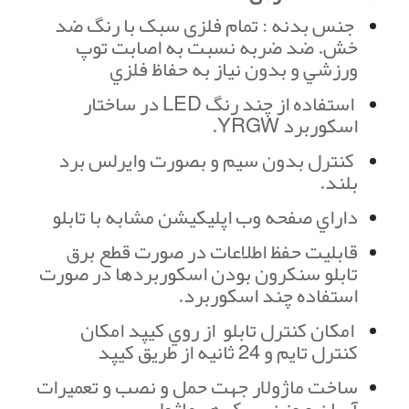
جنس بدنه : تمام فلزی سبک با رنگ ضد
خش. ضد ضربه نسبت به اصابت توپ
ورزشي و بدون نياز به حفاظ فلزي
استفاده از چند رنگ LED در ساختار
اسكوربرد YRGW.
كنترل بدون سيم و بصورت وايرلس برد
بلند.
داراي صفحه وب اپلیکیشن مشابه با تابلو
قابليت حفظ اطلاعات در صورت قطع برق
تابلو سنكرون بودن اسكوربردها در صورت
استفاده چند اسکوربرد.
امكان کنترل تابلو از روي کیپد امكان
كنترل تايم و 24 ثانيه از طريق کیپد
ساخت ماژولار جهت حمل و نصب و تعميرات