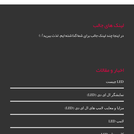
لینک های جالب
در اینجا چند لینک جالب برای شما گذاشته ایم. لذت ببرید! :)
اخبار و مقالات
LED چیست
نمایشگر ال‌ ای‌ دی (LED)
مزایا و معایب لامپ های ال ای دی (LED)
لامپ LED
کاربردهای LED