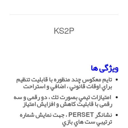
KS2P
ویژگی ها
تايم معكوس چند منظوره با قابليت تنظيم
براي اوقات قانوني ، اضافي و استراحت
امتيازات تيمي بصورت تك ، دو رقمی و سه
رقمی با قابليت كاهش و افزايش امتياز
نشانگر PERSET ، جهت نمايش شماره
ترتيبي ست هاي بازي