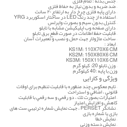
– جنس بدنه : تمام فلزی
– ضد ضربه و بدون نياز به حفاظ فلزی
– دارای پایه فلزی چرخ دار به ارتفاع ۲۰ سانت
– استفاده از چند رنگ LED در ساختار اسكوربرد YRG
– كنترل بدون سيم و بصورت وایرلس
– دارای صفحه وب اپليكيشن مشابه با تابلو
– قابليت حفظ اطلاعات در صورت قطع برق تابلو
– ساخت ماژولار جهت حمل و نصب و تعميرات آسان
– ابعاد :
KS1M: 110X70X6 CM
KS2M: 150X80X6 CM
KS3M: 150X110X6 CM
– وزن تابلو 20: كيلو گرم
وزن با پایه :40 كيلوگرم
ویژگی و کارایی
– تایم معكوس چند منظوره با قابليت تنظيم برای اوقات
قانوني ، اضافي و استراحت
– امتيازات بصورت تك ، دو رقمي و سه رقمي با قابليت
كاهش و افزایش امتياز
– نشانگر PERSET ، جهت نمایش شماره ترتيبي ست های
بازی یا شماره بازی
– نمایش خطا
– نمایش دسته وزني