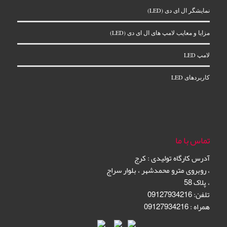
نمایشگر ال‌ ای‌ دی (LED)
مزایا و معایب لامپ های ال ای دی (LED)
لامپ LED
کاربردهای LED
تماس با ما
آدرس کارگاه تولیدی
:
کرج
،
روبروی مترو محمدشهر
،
بلوار سراج
،
پلاک 58
تلفن: 09127934216
همراه : 09127934216