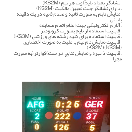
– نشانگر تعداد تایم اوت هر تيم (KS2M)
– دارای نشانگر جهت تعيين مالكيت (KS2M)
– نمایش تایم به صورت ثانيه و صدم ثانيه در یك دقيقه
پایيني
– آلارم الكترونيكي جهت اعلام اتمام مسابقه
– قابليت استفاده از تایم بصورت كرونومتر
– قابليت استفاده برای كليه رشته های ورزشي (KS3M)
– قابليت نمایش نام تيم یا مليت به صورت اختصاری
(KS3M)(KS2M)
– قابليت ذخيره و نمایش نتایج هر ست)كوارتر(به صورت
مجزا